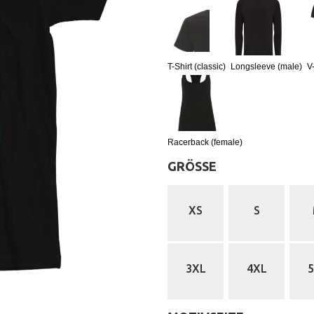
T-Shirt (classic)
Longsleeve (male)
V
Racerback (female)
GRÖSSE
:
XS
S
3XL
4XL