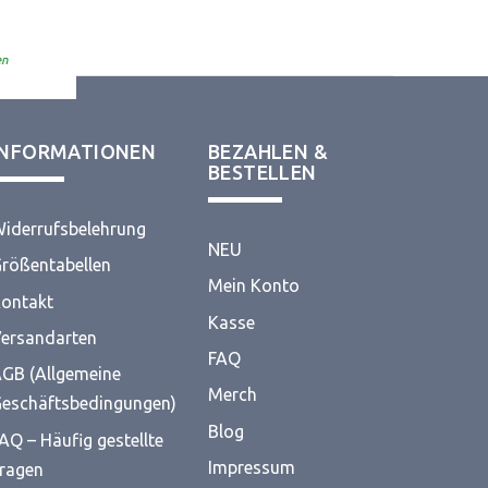
00
von 5
en
INFORMATIONEN
BEZAHLEN &
BESTELLEN
iderrufsbelehrung
NEU
rößentabellen
Mein Konto
ontakt
Kasse
ersandarten
FAQ
GB (Allgemeine
Merch
eschäftsbedingungen)
Blog
AQ – Häufig gestellte
Impressum
ragen