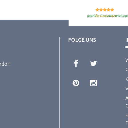
5.
Bewertet mit
geprüfte Gesamtbewertung
FOLGE UNS
W
ndorf
G
K
V
A
G
F
F