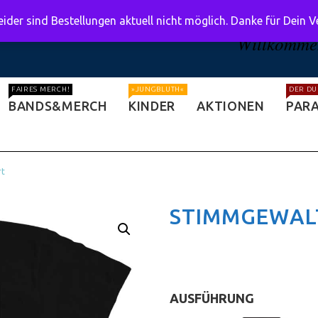
ider sind Bestellungen aktuell nicht möglich. Danke für Dein 
Willkommen
FAIRES MERCH!
»JUNGBLUTH«
DER DU
BANDS&MERCH
KINDER
AKTIONEN
PARA
rt
STIMMGEWALT
AUSFÜHRUNG
:
T-Shirt (clas