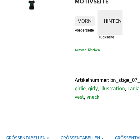
MOTIVSEITE
:
Vorderseite
VORN
HINTEN
Vorderseite
Rückseite
Auswahl löschen
Artikelnummer:
bn_stige_07_
girlie
,
girly
,
illustration
,
Lania
vest
,
vneck
GRÖSSENTABELLEN ♂
GRÖSSENTABELLEN ♀
GRÖSSENTAB