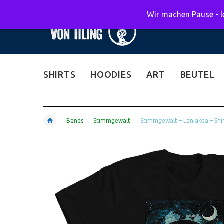
Wir machen Pause - le
SHIRTS
HOODIES
ART
BEUTEL
Bands
Stimmgewalt
Stimmgewalt – Laniakea – Shi