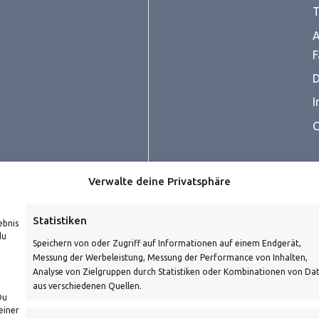
T
A
F
D
I
C
Verwalte deine Privatsphäre
Statistiken
ebnis
du
Speichern von oder Zugriff auf Informationen auf einem Endgerät,
Messung der Werbeleistung, Messung der Performance von Inhalten,
prüfe dein E-Mail-Konto für
Analyse von Zielgruppen durch Statistiken oder Kombinationen von Da
aus verschiedenen Quellen.
Du
einer