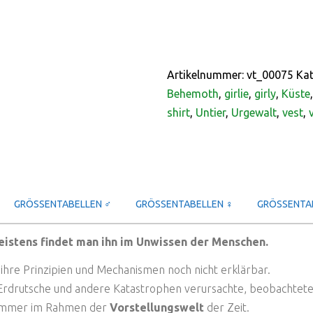
Artikelnummer:
vt_00075
Kat
Behemoth
,
girlie
,
girly
,
Küste
shirt
,
Untier
,
Urgewalt
,
vest
,
GRÖSSENTABELLEN ♂
GRÖSSENTABELLEN ♀
GRÖSSENTAB
eistens findet man ihn im Unwissen der Menschen.
, ihre Prinzipien und Mechanismen noch nicht erklärbar.
Erdrutsche und andere Katastrophen verursachte, beobachtet
i immer im Rahmen der
Vorstellungswelt
der Zeit.