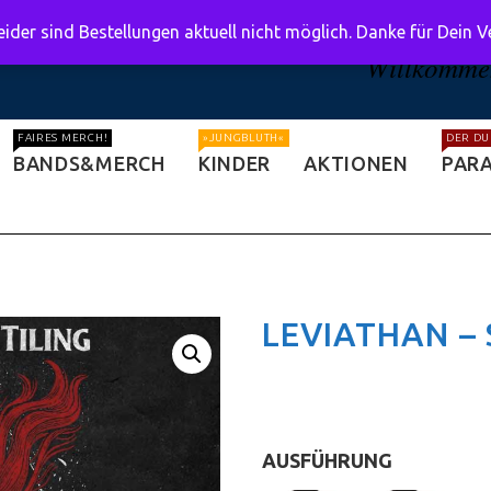
ider sind Bestellungen aktuell nicht möglich. Danke für Dein 
Willkommen
FAIRES MERCH!
»JUNGBLUTH«
DER DU
BANDS&MERCH
KINDER
AKTIONEN
PARA
LEVIATHAN – 
AUSFÜHRUNG
: