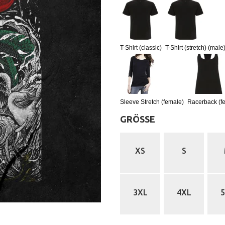
T-Shirt (classic)
T-Shirt (stretch) (male
Sleeve Stretch (female)
Racerback (f
GRÖSSE
:
XS
S
3XL
4XL