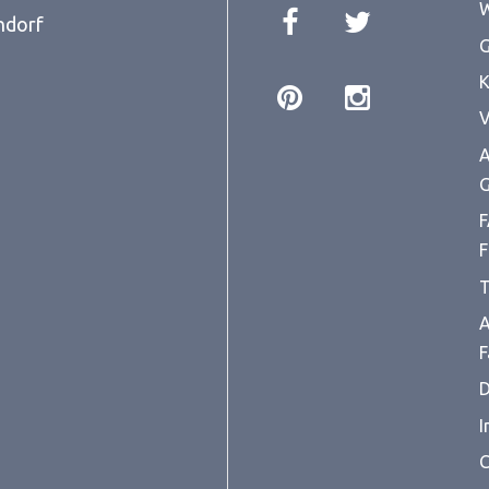
W
ndorf
G
K
V
A
G
F
F
T
A
F
D
I
C