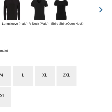
)
Longsleeve (male)
V-Neck (Male)
Girlie-Shirt (Open Neck)
emale)
M
L
XL
2XL
5XL