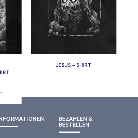
JESUS – SHIRT
HIRT
33
von 5
en
INFORMATIONEN
BEZAHLEN &
BESTELLEN