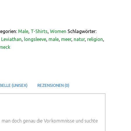
egorien:
Male
,
T-Shirts
,
Women
Schlagwörter:
,
Leviathan
,
longsleeve
,
male
,
meer
,
natur
,
religion
,
vneck
ELLE (UNISEX)
REZENSIONEN (0)
e man doch genau die Vorkommnisse und suchte