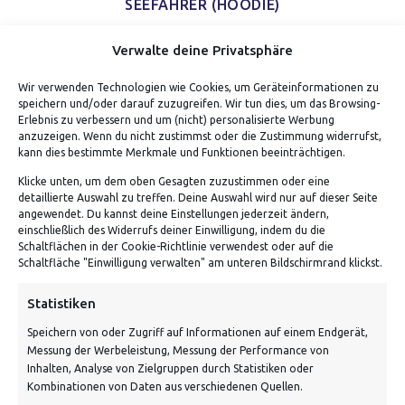
SEEFAHRER (HOODIE)
Verdiene bis zu 70 Punkte.
Verwalte deine Privatsphäre
Wir verwenden Technologien wie Cookies, um Geräteinformationen zu
speichern und/oder darauf zuzugreifen. Wir tun dies, um das Browsing-
Erlebnis zu verbessern und um (nicht) personalisierte Werbung
anzuzeigen. Wenn du nicht zustimmst oder die Zustimmung widerrufst,
kann dies bestimmte Merkmale und Funktionen beeinträchtigen.
Klicke unten, um dem oben Gesagten zuzustimmen oder eine
detaillierte Auswahl zu treffen. Deine Auswahl wird nur auf dieser Seite
angewendet. Du kannst deine Einstellungen jederzeit ändern,
einschließlich des Widerrufs deiner Einwilligung, indem du die
Schaltflächen in der Cookie-Richtlinie verwendest oder auf die
Schaltfläche "Einwilligung verwalten" am unteren Bildschirmrand klickst.
ADRESSE
Statistiken
Speichern von oder Zugriff auf Informationen auf einem Endgerät,
Von Tiling GmbH
Messung der Werbeleistung, Messung der Performance von
Bahnhofstraße 3, 06268 Nemsdorf-Göhrendorf
Inhalten, Analyse von Zielgruppen durch Statistiken oder
Kombinationen von Daten aus verschiedenen Quellen.
Kontakt: Mo - Fr von 10:00 bis 18:00 Uhr