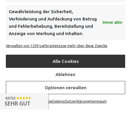
NEWSLETTER
Gewährleistung der Sicherheit,
Verhinderung und Aufdeckung von Betrug
Immer aktiv
Danke, deine Registrierung war erfolgreich! Bitte prüfe
und Fehlerbehebung, Bereitstellung und
dein E-Mail-Konto für die Bestätigung.
Anzeige von Werbung und Inhalten.
Verwalten von 1209-Lieferanten
Lese mehr über diese Zwecke
FOLGE UNS
Alle Cookies
INFORMATIONEN
Ablehnen
BEZAHLEN & BESTELLEN
Optionen verwalten
Cookie-Richtlinie
Datenschutzerklärung
Impressum
VON TILING
© 2016-2026