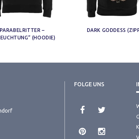
PARABELRITTER –
DARK GODDESS (ZIP
LEUCHTUNG” (HOODIE)
FOLGE UNS
W
ndorf
G
K
V