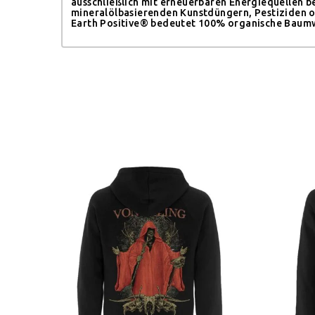
ausschließlich mit erneuerbaren Energiequellen b
mineralölbasierenden Kunstdüngern, Pestiziden 
Earth Positive® bedeutet 100% organische Baumwo