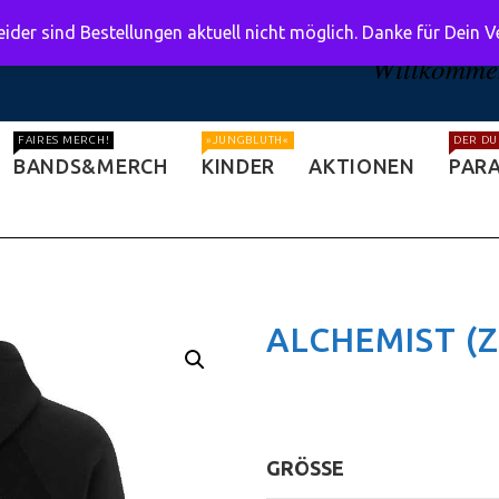
ider sind Bestellungen aktuell nicht möglich. Danke für Dein 
Willkommen
FAIRES MERCH!
»JUNGBLUTH«
DER DU
BANDS&MERCH
KINDER
AKTIONEN
PARA
ALCHEMIST (Z
GRÖSSE
: