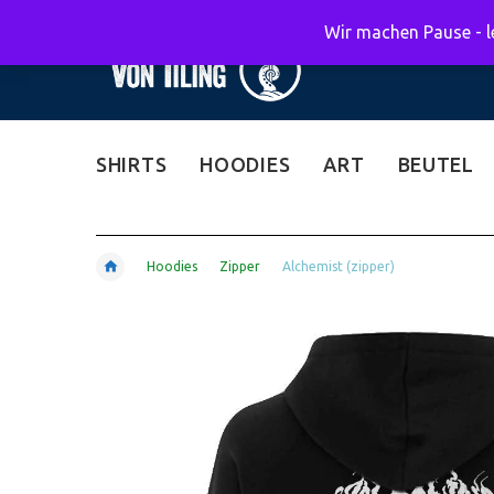
Wir machen Pause - le
SHIRTS
HOODIES
ART
BEUTEL
Hoodies
Zipper
Alchemist (zipper)