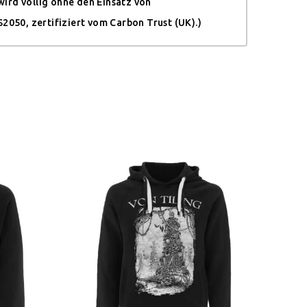
ird völlig ohne den Einsatz von
050, zertifiziert vom Carbon Trust (UK).)