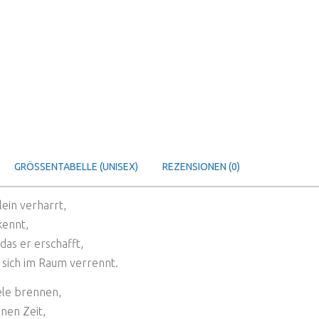
GRÖSSENTABELLE (UNISEX)
REZENSIONEN (0)
ein verharrt,
kennt,
as er erschafft,
 sich im Raum verrennt.
eele brennen,
nen Zeit,