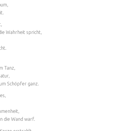
aum,
t.
t,
ie Wahrheit spricht,
ht.
,
em Tanz,
atur,
zum Schöpfer ganz.
es,
mmenheit,
an die Wand warf.
Kerze erstrahlt,