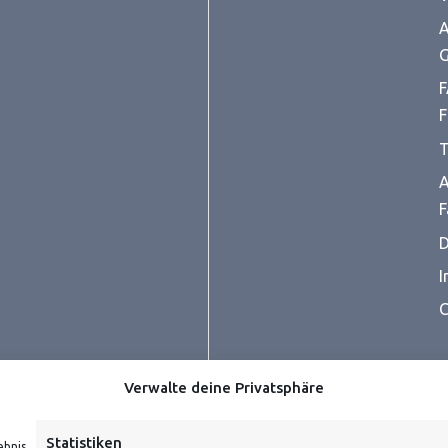
A
G
F
F
T
A
F
D
I
C
Verwalte deine Privatsphäre
Statistiken
ebnis