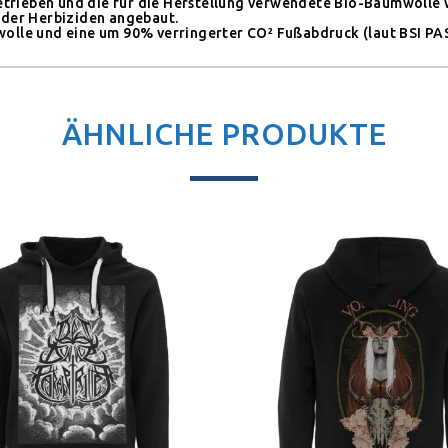
etrieben und die für die Herstellung verwendete Bio-Baumwolle w
oder Herbiziden angebaut.
lle und eine um 90% verringerter CO² Fußabdruck (laut BSI PAS2
ÄHNLICHE PRODUKTE