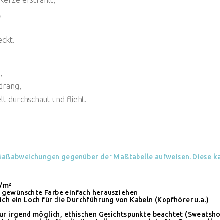
,
eckt.
,
drang,
t durchschaut und flieht.
aßabweichungen gegenüber der Maßtabelle aufweisen. Diese kan
g/m²
t gewünschte Farbe einfach herausziehen
sich ein Loch für die Durchführung von Kabeln (Kopfhörer u.a.)
 nur irgend möglich, ethischen Gesichtspunkte beachtet (Sweatsh