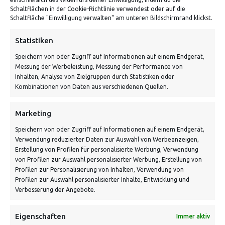
Schaltflächen in der Cookie-Richtlinie verwendest oder auf die
Von Tiling GmbH
Schaltfläche "Einwilligung verwalten" am unteren Bildschirmrand klickst.
Bahnhofstraße 3, 06268 Nemsdorf-Göhrendorf
Statistiken
Kontakt: Mo - Fr von 10:00 bis 18:00 Uhr
Speichern von oder Zugriff auf Informationen auf einem Endgerät,
info@vontiling.de
Messung der Werbeleistung, Messung der Performance von
Inhalten, Analyse von Zielgruppen durch Statistiken oder
Kombinationen von Daten aus verschiedenen Quellen.
Schnell und grün versendet:
Marketing
Speichern von oder Zugriff auf Informationen auf einem Endgerät,
Verwendung reduzierter Daten zur Auswahl von Werbeanzeigen,
Erstellung von Profilen für personalisierte Werbung, Verwendung
von Profilen zur Auswahl personalisierter Werbung, Erstellung von
Profilen zur Personalisierung von Inhalten, Verwendung von
Profilen zur Auswahl personalisierter Inhalte, Entwicklung und
Verbesserung der Angebote.
VERSANDKOSTENHINWEIS:
Eigenschaften
Immer aktiv