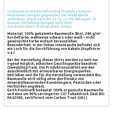
Continental und EarthPositive Produkte können
Maßabweichungen gegenüber der Maßtabelle
aufweisen. Diese kann bis zu ca. +/-5% betragen. Es
können Farbabweichungen auftreten.
Aus kontrolliert biologischem Anbau
Material: 100% gekämmte Baumwolle (Bio), 280 g/m²
Kordelfarbe: wahlweise schwarz oder weiß – nicht
gewünschte Farbe einfach herausziehen
Besonderheit: in der linken Innentasche befindet sich
ein Loch für die Durchführung von Kabeln (Kopfhörer
u.a.)
Bei der Herstellung dieses Shirts werden so weit nur
irgend möglich, ethischen Gesichtspunkte beachtet
(Sweatshop free). Die Produktionsstätten werden
ausschließlich mit erneuerbaren Energiequellen
betrieben und die für die Herstellung verwendete Bio-
Baumwolle wird völlig ohne den Einsatz von
mineralölbasierenden Kunstdüngern, Pestiziden oder
Herbiziden angebaut.
Earth Positive® bedeutet 100% organische Baumwolle
und eine um 90% verringerter CO² Fußabdruck (laut BSI
PAS2050, zertifiziert vom Carbon Trust (UK).)