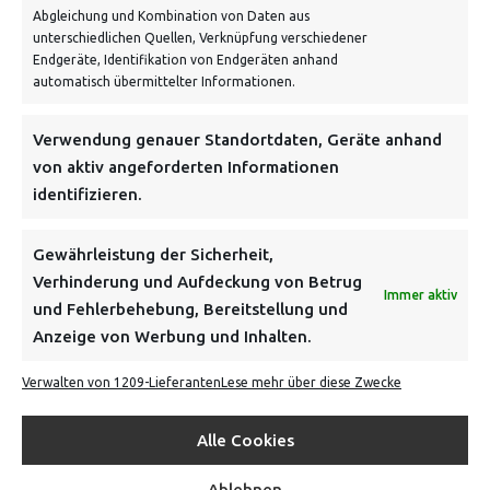
Abgleichung und Kombination von Daten aus
unterschiedlichen Quellen, Verknüpfung verschiedener
Endgeräte, Identifikation von Endgeräten anhand
automatisch übermittelter Informationen.
Verwendung genauer Standortdaten, Geräte anhand
NEWSLETTER
von aktiv angeforderten Informationen
identifizieren.
Danke, deine Registrierung war erfolgreich! Bitte prüfe
dein E-Mail-Konto für die Bestätigung.
Gewährleistung der Sicherheit,
Verhinderung und Aufdeckung von Betrug
FOLGE UNS
Immer aktiv
und Fehlerbehebung, Bereitstellung und
Anzeige von Werbung und Inhalten.
INFORMATIONEN
Verwalten von 1209-Lieferanten
Lese mehr über diese Zwecke
BEZAHLEN & BESTELLEN
Alle Cookies
Ablehnen