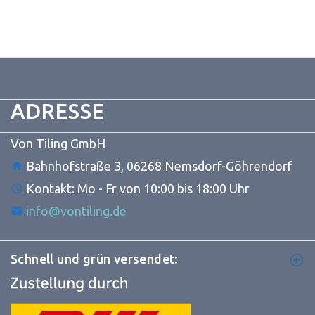
Wir verwenden Technologien wie Cookies, um Geräteinformationen zu
speichern und/oder darauf zuzugreifen. Wir tun dies, um das Browsing-
Erlebnis zu verbessern und um (nicht) personalisierte Werbung
anzuzeigen. Wenn du nicht zustimmst oder die Zustimmung widerrufst,
kann dies bestimmte Merkmale und Funktionen beeinträchtigen.
Klicke unten, um dem oben Gesagten zuzustimmen oder eine
detaillierte Auswahl zu treffen. Deine Auswahl wird nur auf dieser Seite
ADRESSE
angewendet. Du kannst deine Einstellungen jederzeit ändern,
einschließlich des Widerrufs deiner Einwilligung, indem du die
Schaltflächen in der Cookie-Richtlinie verwendest oder auf die
Von Tiling GmbH
Schaltfläche "Einwilligung verwalten" am unteren Bildschirmrand klickst.
Bahnhofstraße 3, 06268 Nemsdorf-Göhrendorf
Statistiken
Kontakt: Mo - Fr von 10:00 bis 18:00 Uhr
Speichern von oder Zugriff auf Informationen auf einem Endgerät,
info@vontiling.de
Messung der Werbeleistung, Messung der Performance von
Inhalten, Analyse von Zielgruppen durch Statistiken oder
Kombinationen von Daten aus verschiedenen Quellen.
Schnell und grün versendet:
Marketing
Speichern von oder Zugriff auf Informationen auf einem Endgerät,