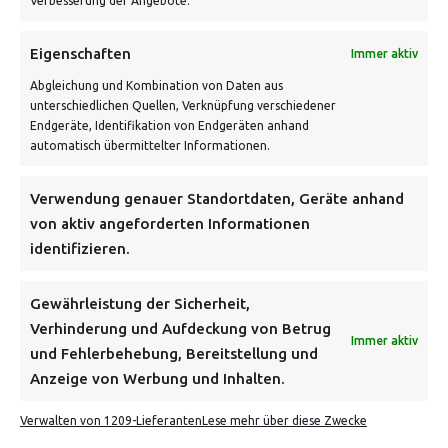
Verbesserung der Angebote.
Eigenschaften
Immer aktiv
Abgleichung und Kombination von Daten aus
unterschiedlichen Quellen, Verknüpfung verschiedener
Endgeräte, Identifikation von Endgeräten anhand
VERSANDKOSTENHINWEIS:
automatisch übermittelter Informationen.
Verwendung genauer Standortdaten, Geräte anhand
von aktiv angeforderten Informationen
identifizieren.
NEWSLETTER
Gewährleistung der Sicherheit,
Verhinderung und Aufdeckung von Betrug
Immer aktiv
Danke, deine Registrierung war erfolgreich! Bitte prüfe
und Fehlerbehebung, Bereitstellung und
dein E-Mail-Konto für die Bestätigung.
Anzeige von Werbung und Inhalten.
Verwalten von 1209-Lieferanten
Lese mehr über diese Zwecke
FOLGE UNS