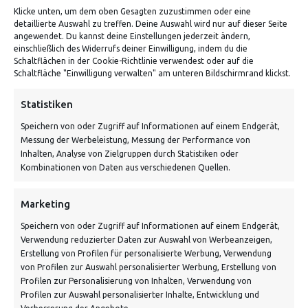
Klicke unten, um dem oben Gesagten zuzustimmen oder eine
detaillierte Auswahl zu treffen. Deine Auswahl wird nur auf dieser Seite
angewendet. Du kannst deine Einstellungen jederzeit ändern,
einschließlich des Widerrufs deiner Einwilligung, indem du die
Schaltflächen in der Cookie-Richtlinie verwendest oder auf die
Schaltfläche "Einwilligung verwalten" am unteren Bildschirmrand klickst.
ADRESSE
Statistiken
Speichern von oder Zugriff auf Informationen auf einem Endgerät,
Von Tiling GmbH
Messung der Werbeleistung, Messung der Performance von
Bahnhofstraße 3, 06268 Nemsdorf-Göhrendorf
Inhalten, Analyse von Zielgruppen durch Statistiken oder
Kombinationen von Daten aus verschiedenen Quellen.
Kontakt: Mo - Fr von 10:00 bis 18:00 Uhr
info@vontiling.de
Marketing
Speichern von oder Zugriff auf Informationen auf einem Endgerät,
Verwendung reduzierter Daten zur Auswahl von Werbeanzeigen,
Schnell und grün versendet:
Erstellung von Profilen für personalisierte Werbung, Verwendung
von Profilen zur Auswahl personalisierter Werbung, Erstellung von
Profilen zur Personalisierung von Inhalten, Verwendung von
Profilen zur Auswahl personalisierter Inhalte, Entwicklung und