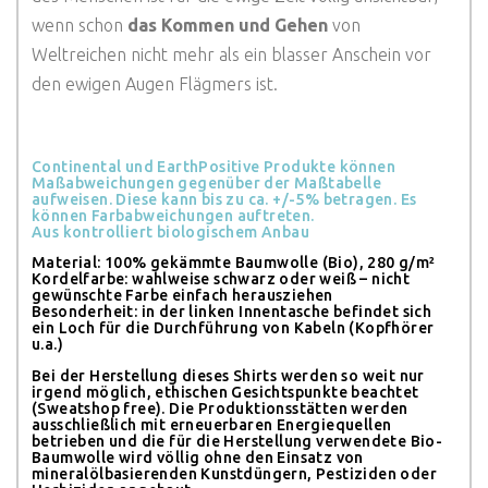
wenn schon
das Kommen und Gehen
von
Weltreichen nicht mehr als ein blasser Anschein vor
den ewigen Augen Flägmers ist.
Continental und EarthPositive Produkte können
Maßabweichungen gegenüber der Maßtabelle
aufweisen. Diese kann bis zu ca. +/-5% betragen. Es
können Farbabweichungen auftreten.
Aus kontrolliert biologischem Anbau
Material: 100% gekämmte Baumwolle (Bio), 280 g/m²
Kordelfarbe: wahlweise schwarz oder weiß – nicht
gewünschte Farbe einfach herausziehen
Besonderheit: in der linken Innentasche befindet sich
ein Loch für die Durchführung von Kabeln (Kopfhörer
u.a.)
Bei der Herstellung dieses Shirts werden so weit nur
irgend möglich, ethischen Gesichtspunkte beachtet
(Sweatshop free). Die Produktionsstätten werden
ausschließlich mit erneuerbaren Energiequellen
betrieben und die für die Herstellung verwendete Bio-
Baumwolle wird völlig ohne den Einsatz von
mineralölbasierenden Kunstdüngern, Pestiziden oder