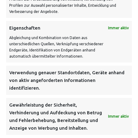
Profilen zur Auswahl personalisierter Inhalte, Entwicklung und
Verbesserung der Angebote.
VERSANDKOSTENHINWEIS:
Eigenschaften
Immer aktiv
Abgleichung und Kombination von Daten aus
unterschiedlichen Quellen, Verknüpfung verschiedener
Endgeräte, Identifikation von Endgeräten anhand
automatisch übermittelter Informationen.
Verwendung genauer Standortdaten, Geräte anhand
NEWSLETTER
von aktiv angeforderten Informationen
identifizieren.
Danke, deine Registrierung war erfolgreich! Bitte prüfe
dein E-Mail-Konto für die Bestätigung.
Gewährleistung der Sicherheit,
Verhinderung und Aufdeckung von Betrug
FOLGE UNS
Immer aktiv
und Fehlerbehebung, Bereitstellung und
Anzeige von Werbung und Inhalten.
INFORMATIONEN