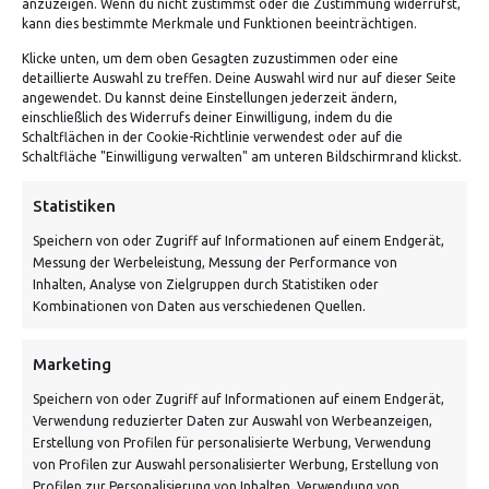
anzuzeigen. Wenn du nicht zustimmst oder die Zustimmung widerrufst,
kann dies bestimmte Merkmale und Funktionen beeinträchtigen.
Klicke unten, um dem oben Gesagten zuzustimmen oder eine
detaillierte Auswahl zu treffen. Deine Auswahl wird nur auf dieser Seite
ADRESSE
angewendet. Du kannst deine Einstellungen jederzeit ändern,
einschließlich des Widerrufs deiner Einwilligung, indem du die
Schaltflächen in der Cookie-Richtlinie verwendest oder auf die
Von Tiling GmbH
Schaltfläche "Einwilligung verwalten" am unteren Bildschirmrand klickst.
Bahnhofstraße 3, 06268 Nemsdorf-Göhrendorf
Statistiken
Kontakt: Mo - Fr von 10:00 bis 18:00 Uhr
Speichern von oder Zugriff auf Informationen auf einem Endgerät,
info@vontiling.de
Messung der Werbeleistung, Messung der Performance von
Inhalten, Analyse von Zielgruppen durch Statistiken oder
Kombinationen von Daten aus verschiedenen Quellen.
Schnell und grün versendet:
Marketing
Speichern von oder Zugriff auf Informationen auf einem Endgerät,
Verwendung reduzierter Daten zur Auswahl von Werbeanzeigen,
Erstellung von Profilen für personalisierte Werbung, Verwendung
von Profilen zur Auswahl personalisierter Werbung, Erstellung von
Profilen zur Personalisierung von Inhalten, Verwendung von