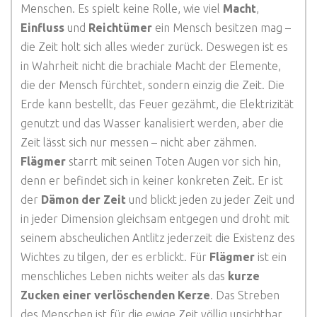
Menschen. Es spielt keine Rolle, wie viel
Macht
,
Einfluss
und
Reichtümer
ein Mensch besitzen mag –
die Zeit holt sich alles wieder zurück. Deswegen ist es
in Wahrheit nicht die brachiale Macht der Elemente,
die der Mensch fürchtet, sondern einzig die Zeit. Die
Erde kann bestellt, das Feuer gezähmt, die Elektrizität
genutzt und das Wasser kanalisiert werden, aber die
Zeit lässt sich nur messen – nicht aber zähmen.
Flägmer
starrt mit seinen Toten Augen vor sich hin,
denn er befindet sich in keiner konkreten Zeit. Er ist
der
Dämon der Zeit
und blickt jeden zu jeder Zeit und
in jeder Dimension gleichsam entgegen und droht mit
seinem abscheulichen Antlitz jederzeit die Existenz des
Wichtes zu tilgen, der es erblickt. Für
Flägmer
ist ein
menschliches Leben nichts weiter als das
kurze
Zucken einer verlöschenden Kerze
. Das Streben
des Menschen ist für die ewige Zeit völlig unsichtbar,