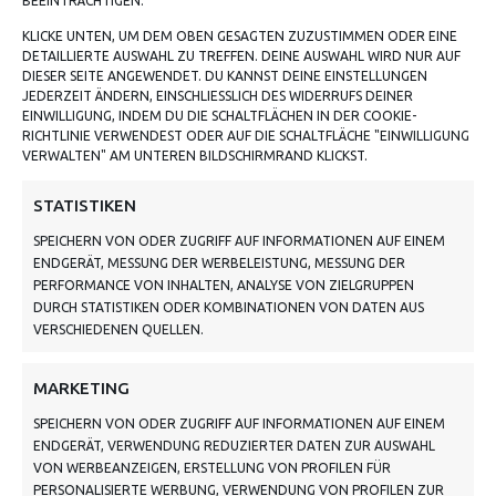
BEEINTRÄCHTIGEN.
KLICKE UNTEN, UM DEM OBEN GESAGTEN ZUZUSTIMMEN ODER EINE
DETAILLIERTE AUSWAHL ZU TREFFEN. DEINE AUSWAHL WIRD NUR AUF
DIESER SEITE ANGEWENDET. DU KANNST DEINE EINSTELLUNGEN
JEDERZEIT ÄNDERN, EINSCHLIESSLICH DES WIDERRUFS DEINER E
INWILLIGUNG, INDEM DU DIE SCHALTFLÄCHEN IN DER COOKIE-R
ICHTLINIE VERWENDEST ODER AUF DIE SCHALTFLÄCHE "EINWILLIGUNG V
ERWALTEN" AM UNTEREN BILDSCHIRMRAND KLICKST.
ADRESSE
STATISTIKEN
SPEICHERN VON ODER ZUGRIFF AUF INFORMATIONEN AUF EINEM
VON TILING GMBH
ENDGERÄT, MESSUNG DER WERBELEISTUNG, MESSUNG DER
PERFORMANCE VON INHALTEN, ANALYSE VON ZIELGRUPPEN
BAHNHOFSTRASSE 3, 06268 NEMSDORF-G
DURCH STATISTIKEN ODER KOMBINATIONEN VON DATEN AUS
ÖHRENDORF
VERSCHIEDENEN QUELLEN.
KONTAKT: MO - FR VON 10:00 BIS 18:00
MARKETING
UHR
SPEICHERN VON ODER ZUGRIFF AUF INFORMATIONEN AUF EINEM
INFO@VONTILING.DE
ENDGERÄT, VERWENDUNG REDUZIERTER DATEN ZUR AUSWAHL
VON WERBEANZEIGEN, ERSTELLUNG VON PROFILEN FÜR
PERSONALISIERTE WERBUNG, VERWENDUNG VON PROFILEN ZUR