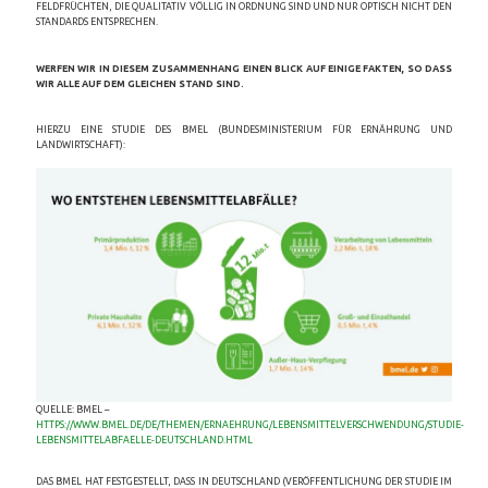
ELDFRÜCHTEN, DIE QUALITATIV VÖLLIG IN ORDNUNG SIND UND NUR OPTISCH NICHT DEN S
TANDARDS ENTSPRECHEN.
WERFEN WIR IN DIESEM ZUSAMMENHANG EINEN BLICK AUF EINIGE FAKTEN, SO DASS
WIR ALLE AUF DEM GLEICHEN STAND SIND.
HIERZU EINE STUDIE DES BMEL (BUNDESMINISTERIUM FÜR ERNÄHRUNG UND
LANDWIRTSCHAFT):
QUELLE: BMEL –
HTTPS://WWW.BMEL.DE/DE/THEMEN/ERNAEHRUNG/LEBENSMITTELVERSCHWENDUNG/STUDIE-
LEBENSMITTELABFAELLE-DEUTSCHLAND.HTML
DAS BMEL HAT FESTGESTELLT, DASS IN DEUTSCHLAND (VERÖFFENTLICHUNG DER STUDIE IM