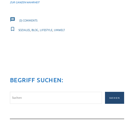
ZUR GANZEN WAHRHEIT
(3)
COMMENTS
SOZIALES
,
BLOG
,
LIFESTYLE
,
UMWELT
BEGRIFF SUCHEN:
SUCHEN