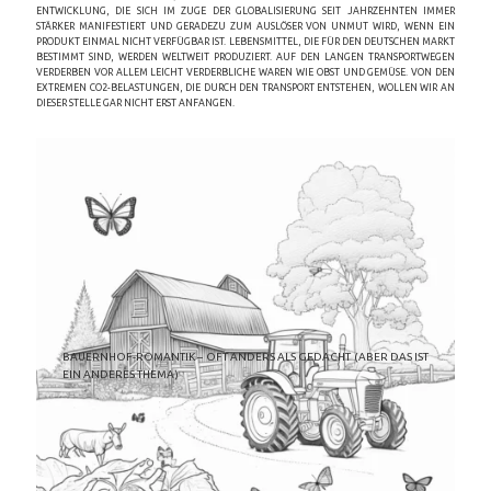
ENTWICKLUNG, DIE SICH IM ZUGE DER GLOBALISIERUNG SEIT JAHRZEHNTEN IMMER
STÄRKER MANIFESTIERT UND GERADEZU ZUM AUSLÖSER VON UNMUT WIRD, WENN EIN
PRODUKT EINMAL NICHT VERFÜGBAR IST. LEBENSMITTEL, DIE FÜR DEN DEUTSCHEN MARKT
BESTIMMT SIND, WERDEN WELTWEIT PRODUZIERT. AUF DEN LANGEN TRANSPORTWEGEN
VERDERBEN VOR ALLEM LEICHT VERDERBLICHE WAREN WIE OBST UND GEMÜSE. VON DEN
EXTREMEN CO2-BELASTUNGEN, DIE DURCH DEN TRANSPORT ENTSTEHEN, WOLLEN WIR AN
DIESER STELLE GAR NICHT ERST ANFANGEN.
BAUERNHOF-ROMANTIK – OFT ANDERS ALS GEDACHT (ABER DAS IST
EIN ANDERES THEMA)