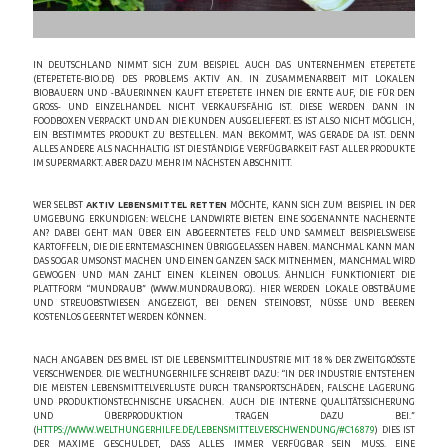
IN DEUTSCHLAND NIMMT SICH ZUM BEISPIEL AUCH DAS UNTERNEHMEN ETEPETETE
(ETEPETETE-BIO.DE) DES PROBLEMS AKTIV AN. IN ZUSAMMENARBEIT MIT LOKALEN
BIOBAUERN UND -BÄUERINNEN KAUFT ETEPETETE IHNEN DIE ERNTE AUF, DIE FÜR DEN
GROSS- UND EINZELHANDEL NICHT VERKAUFSFÄHIG IST. DIESE WERDEN DANN IN F
OODBOXEN VERPACKT UND AN DIE KUNDEN AUSGELIEFERT. ES IST ALSO NICHT MÖGLICH, E
IN BESTIMMTES PRODUKT ZU BESTELLEN. MAN BEKOMMT, WAS GERADE DA IST. DENN A
LLES ANDERE ALS NACHHALTIG IST DIE STÄNDIGE VERFÜGBARKEIT FAST ALLER PRODUKTE I
M SUPERMARKT. ABER DAZU MEHR IM NÄCHSTEN ABSCHNITT.
WER SELBST
AKTIV LEBENSMITTEL RETTEN
MÖCHTE, KANN SICH ZUM BEISPIEL IN DER
UMGEBUNG ERKUNDIGEN: WELCHE LANDWIRTE BIETEN EINE SOGENANNTE NACHERNTE
AN? DABEI GEHT MAN ÜBER EIN ABGEERNTETES FELD UND SAMMELT BEISPIELSWEISE
KARTOFFELN, DIE DIE ERNTEMASCHINEN ÜBRIGGELASSEN HABEN. MANCHMAL KANN MAN
DAS SOGAR UMSONST MACHEN UND EINEN GANZEN SACK MITNEHMEN, MANCHMAL WIRD
GEWOGEN UND MAN ZAHLT EINEN KLEINEN OBOLUS. ÄHNLICH FUNKTIONIERT DIE
PLATTFORM “MUNDRAUB” (WWW.MUNDRAUB.ORG). HIER WERDEN LOKALE OBSTBÄUME
UND STREUOBSTWIESEN ANGEZEIGT, BEI DENEN STEINOBST, NÜSSE UND BEEREN
KOSTENLOS GEERNTET WERDEN KÖNNEN.
NACH ANGABEN DES BMEL IST DIE LEBENSMITTELINDUSTRIE MIT 18 % DER ZWEITGRÖSSTE V
ERSCHWENDER. DIE WELTHUNGERHILFE SCHREIBT DAZU: “IN DER INDUSTRIE ENTSTEHEN D
IE MEISTEN LEBENSMITTELVERLUSTE DURCH TRANSPORTSCHÄDEN, FALSCHE LAGERUNG U
ND PRODUKTIONSTECHNISCHE URSACHEN. AUCH DIE INTERNE QUALITÄTSSICHERUNG U
ND ÜBERPRODUKTION TRAGEN DAZU BEI.” (
HTTPS://WWW.WELTHUNGERHILFE.DE/LEBENSMITTELVERSCHWENDUNG/#C16879
) DIES IST
DER MAXIME GESCHULDET, DASS ALLES IMMER VERFÜGBAR SEIN MUSS. EINE