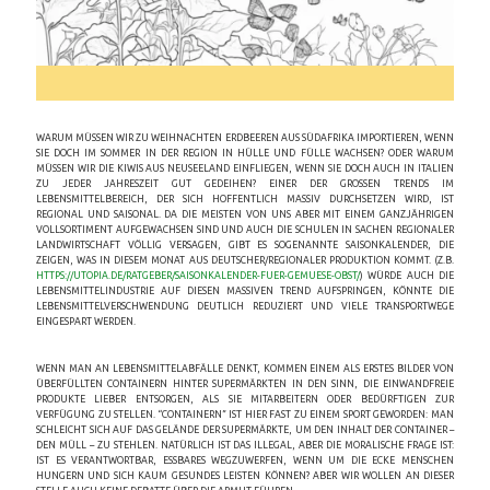
WARUM MÜSSEN WIR ZU WEIHNACHTEN ERDBEEREN AUS SÜDAFRIKA IMPORTIEREN, WENN
SIE DOCH IM SOMMER IN DER REGION IN HÜLLE UND FÜLLE WACHSEN? ODER WARUM
MÜSSEN WIR DIE KIWIS AUS NEUSEELAND EINFLIEGEN, WENN SIE DOCH AUCH IN ITALIEN
ZU JEDER JAHRESZEIT GUT GEDEIHEN? EINER DER GROSSEN TRENDS IM L
EBENSMITTELBEREICH, DER SICH HOFFENTLICH MASSIV DURCHSETZEN WIRD, IST R
EGIONAL UND SAISONAL. DA DIE MEISTEN VON UNS ABER MIT EINEM GANZJÄHRIGEN V
OLLSORTIMENT AUFGEWACHSEN SIND UND AUCH DIE SCHULEN IN SACHEN REGIONALER L
ANDWIRTSCHAFT VÖLLIG VERSAGEN, GIBT ES SOGENANNTE SAISONKALENDER, DIE Z
EIGEN, WAS IN DIESEM MONAT AUS DEUTSCHER/REGIONALER PRODUKTION KOMMT. (Z.B.
HTTPS://UTOPIA.DE/RATGEBER/SAISONKALENDER-FUER-GEMUESE-OBST/
) WÜRDE AUCH DIE
LEBENSMITTELINDUSTRIE AUF DIESEN MASSIVEN TREND AUFSPRINGEN, KÖNNTE DIE
LEBENSMITTELVERSCHWENDUNG DEUTLICH REDUZIERT UND VIELE TRANSPORTWEGE
EINGESPART WERDEN.
WENN MAN AN LEBENSMITTELABFÄLLE DENKT, KOMMEN EINEM ALS ERSTES BILDER VON
ÜBERFÜLLTEN CONTAINERN HINTER SUPERMÄRKTEN IN DEN SINN, DIE EINWANDFREIE
PRODUKTE LIEBER ENTSORGEN, ALS SIE MITARBEITERN ODER BEDÜRFTIGEN ZUR
VERFÜGUNG ZU STELLEN. “CONTAINERN” IST HIER FAST ZU EINEM SPORT GEWORDEN: MAN
SCHLEICHT SICH AUF DAS GELÄNDE DER SUPERMÄRKTE, UM DEN INHALT DER CONTAINER –
DEN MÜLL – ZU STEHLEN. NATÜRLICH IST DAS ILLEGAL, ABER DIE MORALISCHE FRAGE IST:
IST ES VERANTWORTBAR, ESSBARES WEGZUWERFEN, WENN UM DIE ECKE MENSCHEN
HUNGERN UND SICH KAUM GESUNDES LEISTEN KÖNNEN? ABER WIR WOLLEN AN DIESER