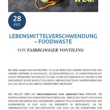
28
JAN.
LEBENSMITTELVERSCHWENDUNG
– FOODWASTE
VON
FAIRBLOGGER VONTILING
BEI
VON TILING
SIND WIR BESTREBT, IN ALLEN BEREICHEN UNSERER PRODUKTION UND
UNSERES VERTRIEBS SO NACHHALTIG, SO SOZIALVERTRÄGLICH, SO UMWELTFREUNDLICH
UND SO TRANSPARENT WIE MÖGLICH ZU SEIN. IN DER TEXTILBRANCHE IST UNS DIES IN DER
ZWISCHENZEIT SCHON SEHR GUT GELUNGEN. ABER WIE SIEHT ES MIT ANDEREN BEREICHEN
AUS, DIE UNS IM ALLTAG ABSEITS UNSERER ARBEIT BEGEGNEN?
WIR WOLLEN ÜBER DIE
VERSCHWENDUNG VON LEBENSMITTELN
SPRECHEN. DIE
MEISTEN KÖNNEN SICH DARUNTER ETWAS VORSTELLEN, ABER ES GEHT NICHT NUR UM DAS
SINNLOSE WEGWERFEN VON GENIESSBAREN LEBENSMITTELN IN PRIVATHAUSHALTEN UND S
UPERMÄRKTEN. ES GEHT AUCH UM ESSENSRESTE IN RESTAURANTS, UM DIE Ü
BERPRODUKTION VON FAST-FOOD-KETTEN UND AUCH UM DAS AUSSORTIEREN VON F