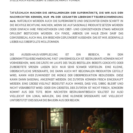
STELLE AUCH KEINE DEBATTE ÜBER DIE ARMUT FÜHREN.
T
ATSÄCHLICH MACHEN DIE ABFALLMENGEN DER SUPERMÄRKTE, DIE WIR AUS DEN
NACHRICHTEN KENNEN, NUR 4% DER GESAMTEN LEBENSMITTELVERSCHWENDUNG
AUS.
NATÜRLICH WÜRDEN AUCH DIE SUPERMÄRKTE UND DISCOUNTER EINEN SCHRITT IN
DIE RICHTIGE RICHTUNG MACHEN, WENN SIE AUF SAISONALE PRODUKTE SETZEN WÜRDEN
ODER EINFACH IHRE FRISCHETHEKEN UND OBST- UND GEMÜSETHEKEN ETWAS WENIGER
OPULENT BESTÜCKEN WÜRDEN. ICH FINDE, ABENDS UM HALB ZEHN DARF DAS
GEMÜSEREGAL AUCH MAL EIN BISSCHEN GEPLÜNDERT AUSSEHEN. DAS IST MIR JEDENFALLS
LIEBER ALS ÜBERFÜLLTE MÜLLTONNEN.
DIE AUSSER-HAUS-VERPFLEGUNG IST EIN BEREICH, IN DEM L
EBENSMITTELVERSCHWENDUNG FAST UNVERMEIDLICH IST. RESTAURANTS KÖNNEN NICHT V
ORHERSEHEN, WAS DIE GÄSTE IM LAUFE DES TAGES BESTELLEN. BEREITS GEKOCHTE ODER Z
UBEREITETE SPEISEN LASSEN SICH NUR SEHR SCHWER VERTEILEN. EINE KLEINE, Ü
BERSICHTLICHE SPEISEKARTE, DIE DANN AUCH MIT REGIONALEN PRODUKTEN GEFÜLLT W
IRD, KANN HIER ZUMINDEST DIE MENGE DER ÜBERPRODUKTION REDUZIEREN. DIESE K
ANN DANN SAISONAL ANGEPASST WERDEN. DIE ZUTATEN KÖNNEN FRISCH EINGEKAUFT W
ERDEN. EINE GROSSE VIELFALT BEDEUTET AUCH IMMER, DASS VIEL ÜBRIG BLEIBT UND NI
CHT VERARBEITET WIRD. ODER EIN GROSSTEIL DER ZUTATEN IST NICHT FRISCH, SONDERN KOM
MT AUS DER TÜTE. BEIM NÄCHSTEN RESTAURANTBESUCH SOLLTEST DU ALSO VIE
LLEICHT EIN LOKAL WÄHLEN, DAS EINE KLEINERE SPEISEKARTE HAT. VIELLEICHT UNT
ERSTÜTZT DIES SOGAR DIE BAUERN AUS DER REGION.
EIN VOLLER TISCH – OB DURCH