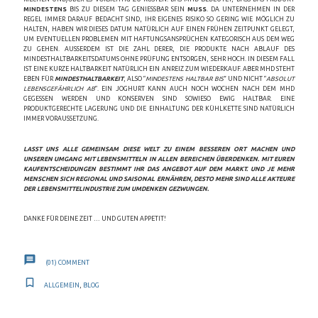
MINDESTENS
BIS ZU DIESEM TAG GENIESSBAR SEIN
MUSS
. DA UNTERNEHMEN IN DER
REGEL IMMER DARAUF BEDACHT SIND, IHR EIGENES RISIKO SO GERING WIE MÖGLICH ZU
HALTEN, HABEN WIR DIESES DATUM NATÜRLICH AUF EINEN FRÜHEN ZEITPUNKT GELEGT,
UM EVENTUELLEN PROBLEMEN MIT HAFTUNGSANSPRÜCHEN KATEGORISCH AUS DEM WEG
ZU GEHEN. AUSSERDEM IST DIE ZAHL DERER, DIE PRODUKTE NACH ABLAUF DES M
INDESTHALTBARKEITSDATUMS OHNE PRÜFUNG ENTSORGEN, SEHR HOCH. IN DIESEM FALL I
ST EINE KURZE HALTBARKEIT NATÜRLICH EIN ANREIZ ZUM WIEDERKAUF. ABER MHD STEHT E
BEN FÜR
MINDESTHALTBARKEIT
, ALSO “
MINDESTENS HALTBAR BIS
” UND NICHT “
ABSOLUT
LEBENSGEFÄHRLICH AB
“. EIN JOGHURT KANN AUCH NOCH WOCHEN NACH DEM MHD
GEGESSEN WERDEN UND KONSERVEN SIND SOWIESO EWIG HALTBAR. EINE
PRODUKTGERECHTE LAGERUNG UND DIE EINHALTUNG DER KÜHLKETTE SIND NATÜRLICH
IMMER VORAUSSETZUNG.
LASST UNS ALLE GEMEINSAM DIESE WELT ZU EINEM BESSEREN ORT MACHEN UND
UNSEREN UMGANG MIT LEBENSMITTELN IN ALLEN BEREICHEN ÜBERDENKEN. MIT EUREN
KAUFENTSCHEIDUNGEN BESTIMMT IHR DAS ANGEBOT AUF DEM MARKT. UND JE MEHR
MENSCHEN SICH REGIONAL UND SAISONAL ERNÄHREN, DESTO MEHR SIND ALLE AKTEURE
DER LEBENSMITTELINDUSTRIE ZUM UMDENKEN GEZWUNGEN.
DANKE FÜR DEINE ZEIT … UND GUTEN APPETIT!
(01)
COMMENT
ALLGEMEIN
,
BLOG