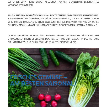
SEPTEMBER 2019) RUND ZWÖLF MILLIONEN TONNEN GENIESSBARE LEBENSMITTEL W
EGGEWORFEN WERDEN.
ALLEIN AUF DEM ACKER/GEWÄCHSHAUS ENTSTEHEN 12% DIESER VERSCHWENDUNG.
HIER WIRD OBST UND GEMÜSE, DAS VÖLLIG IN ORDNUNG IST, LIEGEN GELASSEN. ODER ES
WIRD FÜR DIE BIOGASPRODUKTION ZWECKENTFREMDET. DIES WIRD NUR AUS OPTISCHEN
GRÜNDEN GETAN UND WEIL SICH GERADE GURKEN BESSER STAPELN LASSEN ALS KRUMME.
IN FRANKREICH GIBT ES BEREITS SEIT EINIGEN JAHREN DIE KAMPAGNE “HÄSSLICHES OBST
UND GEMÜSE” (FRUITS ET LÉGUMES MOCHES). SEIT 2019 GIBT ES AUCH IN DEUTSCHLAND
DIE INITIATIVE “ZU GUT FÜR DIE TONNE” (ZUGUTFUERDIETONNE.DE).
FRISCHES GEMÜSE –
AM BESTEN SAISONAL!