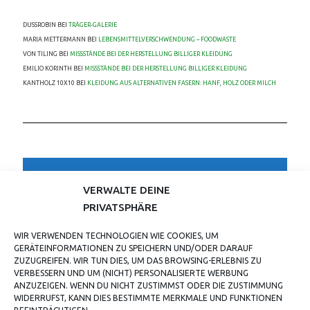
DUSSROBIN
BEI
TRÄGER-GALERIE
MARIA METTERMANN
BEI
LEBENSMITTELVERSCHWENDUNG – FOODWASTE
VON TILING
BEI
MISSSTÄNDE BEI DER HERSTELLUNG BILLIGER KLEIDUNG
EMILIO KORINTH
BEI
MISSSTÄNDE BEI DER HERSTELLUNG BILLIGER KLEIDUNG
KANTHOLZ 10X10
BEI
KLEIDUNG AUS ALTERNATIVEN FASERN: HANF, HOLZ ODER MILCH
TESTIMONIALS
VERWALTE DEINE
PRIVATSPHÄRE
SCHAUT ECHT GUT AUS UND IST AUCH SICHER INDIVIDUELL UND MAL
WIR VERWENDEN TECHNOLOGIEN WIE COOKIES, UM
WAS ANDERES ALS IMMER NUR DIESE BANDSHIRTS.
GERÄTEINFORMATIONEN ZU SPEICHERN UND/ODER DARAUF
JONAS H.
ZUZUGREIFEN. WIR TUN DIES, UM DAS BROWSING-ERLEBNIS ZU
VERBESSERN UND UM (NICHT) PERSONALISIERTE WERBUNG
ANZUZEIGEN. WENN DU NICHT ZUSTIMMST ODER DIE ZUSTIMMUNG
WIDERRUFST, KANN DIES BESTIMMTE MERKMALE UND FUNKTIONEN