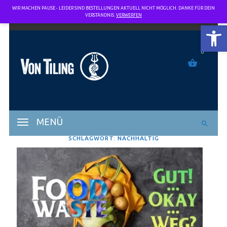
WIR MACHEN PAUSE - LEIDER SIND BESTELLUNGEN AKTUELL NICHT MÖGLICH. DANKE FÜR DEIN
VERSTÄNDNIS.
VERWERFEN
SYMBOL
0
MENÜ
SCHLAGWORT:
NACHHALTIG