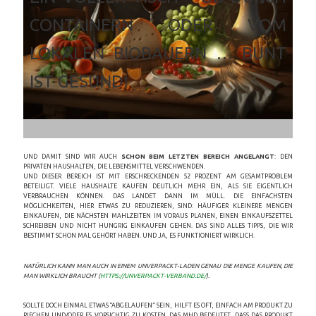
CONTAINERN ODER VOM
LOKALEN BIOBAUERN … BUNT
IST GESUND!
UND DAMIT SIND WIR AUCH
SCHON BEIM LETZTEN BEREICH ANGELANGT
: DEN
PRIVATEN HAUSHALTEN, DIE LEBENSMITTEL VERSCHWENDEN.
UND DIESER BEREICH IST MIT ERSCHRECKENDEN 52 PROZENT AM GESAMTPROBLEM
BETEILIGT. VIELE HAUSHALTE KAUFEN DEUTLICH MEHR EIN, ALS SIE EIGENTLICH
VERBRAUCHEN KÖNNEN. DAS LANDET DANN IM MÜLL. DIE EINFACHSTEN
MÖGLICHKEITEN, HIER ETWAS ZU REDUZIEREN, SIND: HÄUFIGER KLEINERE MENGEN
EINKAUFEN, DIE NÄCHSTEN MAHLZEITEN IM VORAUS PLANEN, EINEN EINKAUFSZETTEL
SCHREIBEN UND NICHT HUNGRIG EINKAUFEN GEHEN. DAS SIND ALLES TIPPS, DIE WIR
BESTIMMT SCHON MAL GEHÖRT HABEN. UND JA, ES FUNKTIONIERT WIRKLICH.
NATÜRLICH KANN MAN AUCH IN EINEM UNVERPACKT-LADEN GENAU DIE MENGE KAUFEN, DIE
MAN WIRKLICH BRAUCHT (
HTTPS://UNVERPACKT-VERBAND.DE/
).
SOLLTE DOCH EINMAL ETWAS “ABGELAUFEN” SEIN, HILFT ES OFT, EINFACH AM PRODUKT ZU
RIECHEN UND/ODER ES VORSICHTIG ZU KOSTEN. DAS MHD BEDEUTET, DASS DAS PRODUKT