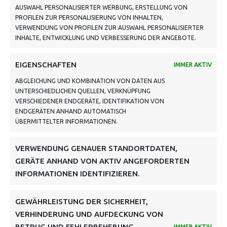
SCHNELL UND GRÜN VERSENDET:
AUSWAHL PERSONALISIERTER WERBUNG, ERSTELLUNG VON
PROFILEN ZUR PERSONALISIERUNG VON INHALTEN,
VERWENDUNG VON PROFILEN ZUR AUSWAHL PERSONALISIERTER
INHALTE, ENTWICKLUNG UND VERBESSERUNG DER ANGEBOTE.
EIGENSCHAFTEN
IMMER AKTIV
ABGLEICHUNG UND KOMBINATION VON DATEN AUS
UNTERSCHIEDLICHEN QUELLEN, VERKNÜPFUNG
VERSCHIEDENER ENDGERÄTE, IDENTIFIKATION VON
ENDGERÄTEN ANHAND AUTOMATISCH
VERSANDKOSTENHINWEIS:
ÜBERMITTELTER INFORMATIONEN.
VERWENDUNG GENAUER STANDORTDATEN,
GERÄTE ANHAND VON AKTIV ANGEFORDERTEN
INFORMATIONEN IDENTIFIZIEREN.
NEWSLETTER
GEWÄHRLEISTUNG DER SICHERHEIT,
DANKE, DEINE REGISTRIERUNG WAR ERFOLGREICH! BITTE PRÜFE DEIN E-MAIL-KONTO FÜR
VERHINDERUNG UND AUFDECKUNG VON
DIE BESTÄTIGUNG.
BETRUG UND FEHLERBEHEBUNG,
IMMER AKTIV