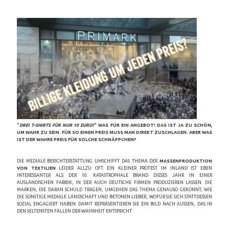
“
DREI T-SHIRTS FÜR NUR 10 EURO!
” WAS FÜR EIN ANGEBOT! DAS IST JA ZU SCHÖN,
UM WAHR ZU SEIN. FÜR SO EINEN PREIS MUSS MAN DIREKT ZUSCHLAGEN. ABER WAS
IST DER WAHRE PREIS FÜR SOLCHE SCHNÄPPCHEN?
DIE MEDIALE BERICHTERSTATTUNG UMSCHIFFT DAS THEMA DER
MASSENPRODUKTION
VON TEXTILIEN
LEIDER ALLZU OFT. EIN KLEINER PROTEST IM INLAND IST EBEN
INTERESSANTER ALS DER 10. KATASTROPHALE BRAND DIESES JAHR IN EINER
AUSLÄNDISCHEN FABRIK, IN DER AUCH DEUTSCHE FIRMEN PRODUZIEREN LASSEN. DIE
MARKEN, DIE DARAN SCHULD TRAGEN, UMGEHEN DAS THEMA GENAUSO GEKONNT, WIE
DIE SONSTIGE MEDIALE LANDSCHAFT UND BETONEN LIEBER, WOFÜR SIE SICH STATTDESSEN
SOZIAL ENGAGIERT HABEN. DAMIT REPRÄSENTIEREN SIE EIN BILD NACH AUSSEN, DAS IN D
EN SELTENSTEN FÄLLEN DER WAHRHEIT ENTSPRICHT.