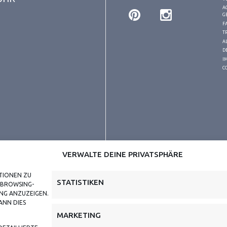
A
G
F
T
A
D
I
C
VERWALTE DEINE PRIVATSPHÄRE
TIONEN ZU
STATISTIKEN
 BROWSING-
UNG ANZUZEIGEN.
ANN DIES
MARKETING