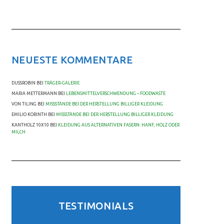
NEUESTE KOMMENTARE
DUSSROBIN
BEI
TRÄGER-GALERIE
MARIA METTERMANN
BEI
LEBENSMITTELVERSCHWENDUNG – FOODWASTE
VON TILING
BEI
MISSSTÄNDE BEI DER HERSTELLUNG BILLIGER KLEIDUNG
EMILIO KORINTH
BEI
MISSSTÄNDE BEI DER HERSTELLUNG BILLIGER KLEIDUNG
KANTHOLZ 10X10
BEI
KLEIDUNG AUS ALTERNATIVEN FASERN: HANF, HOLZ ODER
MILCH
TESTIMONIALS