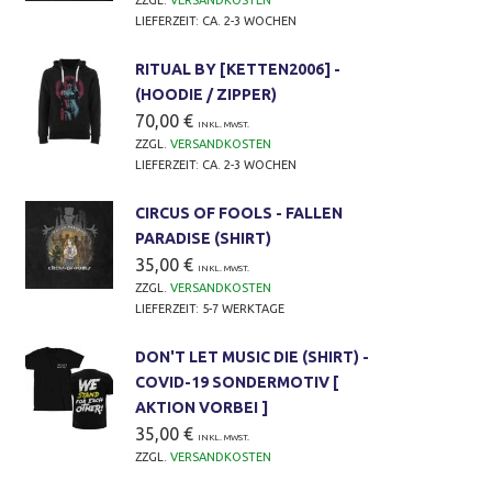
LIEFERZEIT:
CA. 2-3 WOCHEN
RITUAL BY [KETTEN2006] -
(HOODIE / ZIPPER)
70,00
€
INKL. MWST.
ZZGL.
VERSANDKOSTEN
LIEFERZEIT:
CA. 2-3 WOCHEN
CIRCUS OF FOOLS - FALLEN
PARADISE (SHIRT)
35,00
€
INKL. MWST.
ZZGL.
VERSANDKOSTEN
LIEFERZEIT:
5-7 WERKTAGE
DON'T LET MUSIC DIE (SHIRT) -
COVID-19 SONDERMOTIV [
AKTION VORBEI ]
35,00
€
INKL. MWST.
ZZGL.
VERSANDKOSTEN