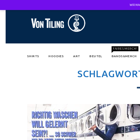
WIR MA
FAIRES MERCH!
SHIRTS
HOODIES
ART
BEUTEL
BANDS&MERCH
SCHLAGWOR