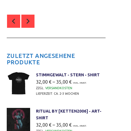
ZULETZT ANGESEHENE
PRODUKTE
STIMMGEWALT - STERN - SHIRT
32,00
€
–
35,00
€
INKL. MWST.
ZZGL.
VERSANDKOSTEN
LIEFERZEIT:
CA. 2-3 WOCHEN
RITUAL BY [KETTEN2006] - ART-
SHIRT
32,00
€
–
35,00
€
INKL. MWST.
ZZGL.
VERSANDKOSTEN