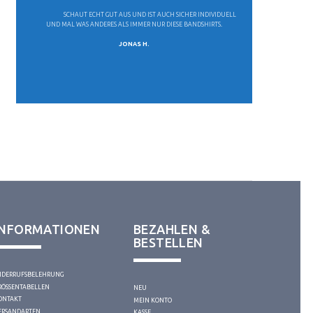
SCHAUT ECHT GUT AUS UND IST AUCH SICHER INDIVIDUELL
UND MAL WAS ANDERES ALS IMMER NUR DIESE BANDSHIRTS.
JONAS H.
INFORMATIONEN
BEZAHLEN &
BESTELLEN
IDERRUFSBELEHRUNG
RÖSSENTABELLEN
NEU
ONTAKT
MEIN KONTO
ERSANDARTEN
KASSE