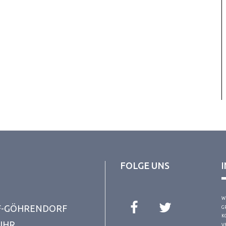
FOLGE UNS
W
F-GÖHRENDORF
G
K
 UHR
V