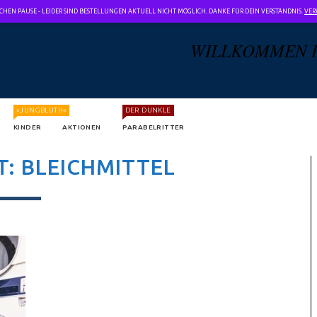
CHEN PAUSE - LEIDER SIND BESTELLUNGEN AKTUELL NICHT MÖGLICH. DANKE FÜR DEIN VERSTÄNDNIS.
VER
WILLKOMMEN 
»JUNGBLUTH«
DER DUNKLE
KINDER
AKTIONEN
PARABELRITTER
T:
BLEICHMITTEL