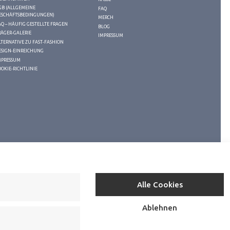
GB (ALLGEMEINE
FAQ
ESCHÄFTSBEDINGUNGEN)
MERCH
AQ – HÄUFIG GESTELLTE FRAGEN
BLOG
RÄGER-GALERIE
IMPRESSUM
LTERNATIVE ZU FAST-FASHION
ESIGN-EINREICHUNG
MPRESSUM
OOKIE-RICHTLINIE
Alle Cookies
Ablehnen