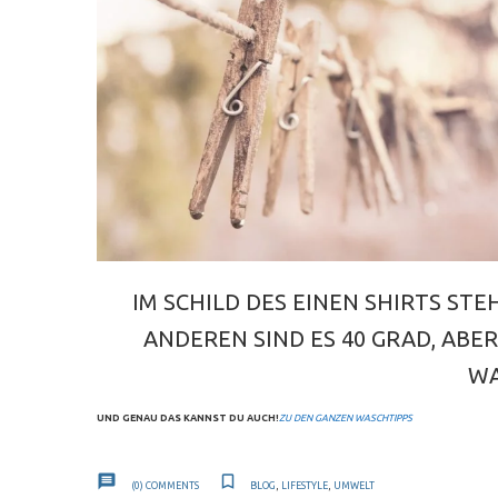
IM SCHILD DES EINEN SHIRTS STEH
ANDEREN SIND ES 40 GRAD, AB
WA
UND GENAU DAS KANNST DU AUCH!
ZU DEN GANZEN WASCHTIPPS
(0)
COMMENTS
BLOG
,
LIFESTYLE
,
UMWELT