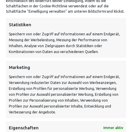
einschließlich des Widerrufs deiner Einwilligung, indem du die
Schaltflächen in der Cookie-Richtlinie verwendest oder auf die
Von Tiling GmbH
Schaltfläche "Einwilligung verwalten" am unteren Bildschirmrand klickst.
Bahnhofstraße 3, 06268 Nemsdorf-Göhrendorf
Statistiken
Kontakt: Mo - Fr von 10:00 bis 18:00 Uhr
Speichern von oder Zugriff auf Informationen auf einem Endgerät,
info@vontiling.de
Messung der Werbeleistung, Messung der Performance von
Inhalten, Analyse von Zielgruppen durch Statistiken oder
Kombinationen von Daten aus verschiedenen Quellen.
Schnell und grün versendet:
Marketing
Speichern von oder Zugriff auf Informationen auf einem Endgerät,
Verwendung reduzierter Daten zur Auswahl von Werbeanzeigen,
Erstellung von Profilen für personalisierte Werbung, Verwendung
von Profilen zur Auswahl personalisierter Werbung, Erstellung von
Profilen zur Personalisierung von Inhalten, Verwendung von
Profilen zur Auswahl personalisierter Inhalte, Entwicklung und
Verbesserung der Angebote.
VERSANDKOSTENHINWEIS:
Eigenschaften
Immer aktiv