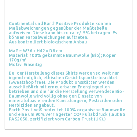
Continental und EarthPositive Produkte können
Maßabweichungen gegenüber der Maßtabelle
aufweisen. Diese kann bis zu ca. +/-5% betragen. Es
können Farbabweichungen auftreten.
Aus kontrolliert biologischem Anbau
Maße: W36 x H42 x D8 cm
Material: 100% gekämmte Baumwolle (Bio); Köper
170g/m²
Motiv: Einseitig
Bei der Herstellung dieses Shirts werden so weit nur
irgend möglich, ethischen Gesichtspunkte beachtet
(Sweatshop free). Die Produktionsstätten werden
ausschließlich mit erneuerbaren Energiequellen
betrieben und die für die Herstellung verwendete Bio-
Baumwolle wird völlig ohne den Einsatz von
mineralölbasierenden Kunstdüngern, Pestiziden oder
Herbiziden angebaut.
Earth Positive® bedeutet 100% organische Baumwolle
und eine um 90% verringerter CO² Fußabdruck (laut BSI
PAS2050, zertifiziert vom Carbon Trust (UK).)