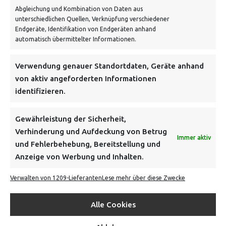
Abgleichung und Kombination von Daten aus
unterschiedlichen Quellen, Verknüpfung verschiedener
Endgeräte, Identifikation von Endgeräten anhand
automatisch übermittelter Informationen.
NEWSLETTER
Verwendung genauer Standortdaten, Geräte anhand
von aktiv angeforderten Informationen
identifizieren.
Danke, deine Registrierung war erfolgreich! Bitte prüfe
dein E-Mail-Konto für die Bestätigung.
Gewährleistung der Sicherheit,
Verhinderung und Aufdeckung von Betrug
FOLGE UNS
Immer aktiv
und Fehlerbehebung, Bereitstellung und
Anzeige von Werbung und Inhalten.
INFORMATIONEN
Verwalten von 1209-Lieferanten
Lese mehr über diese Zwecke
BEZAHLEN & BESTELLEN
Alle Cookies