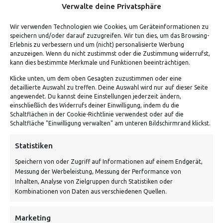
Verwalte deine Privatsphäre
Wir verwenden Technologien wie Cookies, um Geräteinformationen zu
speichern und/oder darauf zuzugreifen. Wir tun dies, um das Browsing-
Erlebnis zu verbessern und um (nicht) personalisierte Werbung
anzuzeigen. Wenn du nicht zustimmst oder die Zustimmung widerrufst,
kann dies bestimmte Merkmale und Funktionen beeinträchtigen.
Klicke unten, um dem oben Gesagten zuzustimmen oder eine
detaillierte Auswahl zu treffen. Deine Auswahl wird nur auf dieser Seite
ADRESSE
angewendet. Du kannst deine Einstellungen jederzeit ändern,
einschließlich des Widerrufs deiner Einwilligung, indem du die
Schaltflächen in der Cookie-Richtlinie verwendest oder auf die
Von Tiling GmbH
Schaltfläche "Einwilligung verwalten" am unteren Bildschirmrand klickst.
Bahnhofstraße 3, 06268 Nemsdorf-Göhrendorf
Statistiken
Kontakt: Mo - Fr von 10:00 bis 18:00 Uhr
Speichern von oder Zugriff auf Informationen auf einem Endgerät,
info@vontiling.de
Messung der Werbeleistung, Messung der Performance von
Inhalten, Analyse von Zielgruppen durch Statistiken oder
Kombinationen von Daten aus verschiedenen Quellen.
Schnell und grün versendet:
Marketing