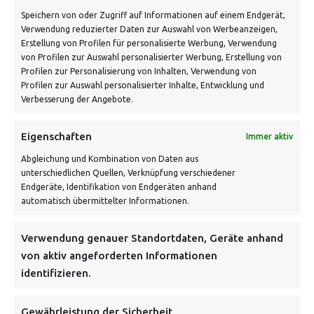
Speichern von oder Zugriff auf Informationen auf einem Endgerät,
Verwendung reduzierter Daten zur Auswahl von Werbeanzeigen,
Erstellung von Profilen für personalisierte Werbung, Verwendung
von Profilen zur Auswahl personalisierter Werbung, Erstellung von
Profilen zur Personalisierung von Inhalten, Verwendung von
Profilen zur Auswahl personalisierter Inhalte, Entwicklung und
Verbesserung der Angebote.
VERSANDKOSTENHINWEIS:
Eigenschaften
Immer aktiv
Abgleichung und Kombination von Daten aus
unterschiedlichen Quellen, Verknüpfung verschiedener
Endgeräte, Identifikation von Endgeräten anhand
automatisch übermittelter Informationen.
NEWSLETTER
Verwendung genauer Standortdaten, Geräte anhand
von aktiv angeforderten Informationen
identifizieren.
Danke, deine Registrierung war erfolgreich! Bitte prüfe
dein E-Mail-Konto für die Bestätigung.
Gewährleistung der Sicherheit,