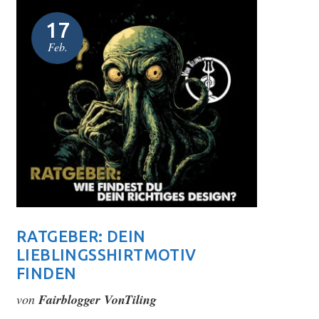
17
Feb.
A
SO K
KOM
von
Fai
RATGEBER: DEIN
Baumwol
LIEBLINGSSHIRTMOTIV
Materia
FINDEN
Temper
von
Fairblogger VonTiling
0