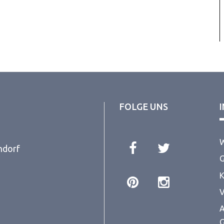
FOLGE UNS
W
ndorf
G
K
V
A
G