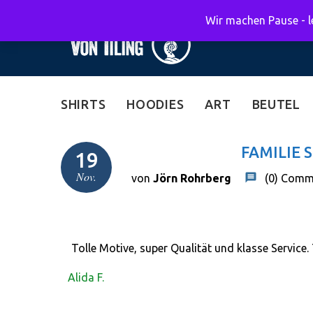
Wir machen Pause - le
SHIRTS
HOODIES
ART
BEUTEL
FAMILIE 
19
Nov.
von
Jörn Rohrberg
(0)
Comm
Tolle Motive, super Qualität und klasse Service.
Alida F.