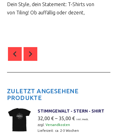
Dein Style, dein Statement: T-Shirts von
von Tiling! Ob auffällig oder dezent,
0
comment(s)
ZULETZT ANGESEHENE
PRODUKTE
STIMMGEWALT - STERN - SHIRT
32,00
€
–
35,00
€
inkl. MwSt.
zzgl.
Versandkosten
Lieferzeit:
ca. 2-3 Wochen