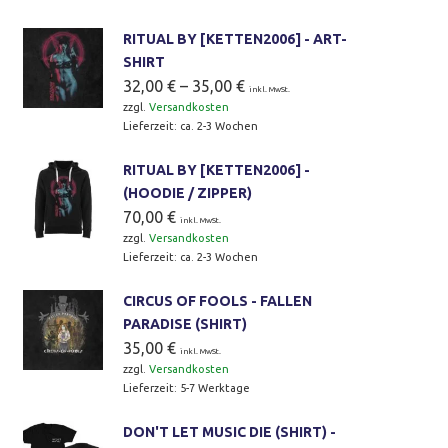
RITUAL BY [KETTEN2006] - ART-
SHIRT
32,00
€
–
35,00
€
inkl. MwSt.
zzgl.
Versandkosten
Lieferzeit:
ca. 2-3 Wochen
RITUAL BY [KETTEN2006] -
(HOODIE / ZIPPER)
70,00
€
inkl. MwSt.
zzgl.
Versandkosten
Lieferzeit:
ca. 2-3 Wochen
CIRCUS OF FOOLS - FALLEN
PARADISE (SHIRT)
35,00
€
inkl. MwSt.
zzgl.
Versandkosten
Lieferzeit:
5-7 Werktage
DON'T LET MUSIC DIE (SHIRT) -