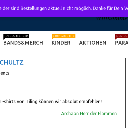
ider sind Bestellungen aktuell nicht möglich. Danke für Dein 
Willkommen
FAIRES MERCH!
»JUNGBLUTH«
DER DU
BANDS&MERCH
KINDER
AKTIONEN
PARA
SCHULTZ
ents
 T-shirts von Tiling können wir absolut empfehlen!
Archaon Herr der Flammen