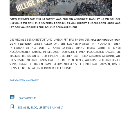
“
DREI T-SHIRTS FÜR NUR 10 EURO!
” WAS FÜR EIN ANGEBOT! DAS IST JA ZU SCHÖN,
UM WAHR ZU SEIN. FÜR SO EINEN PREIS MUSS MAN DIREKT ZUSCHLAGEN. ABER WAS
IST DER WAHRE PREIS FÜR SOLCHE SCHNÄPPCHEN?
DIE MEDIALE BERICHTERSTATTUNG UMSCHIFFT DAS THEMA DER
MASSENPRODUKTION
VON TEXTILIEN
LEIDER ALLZU OFT. EIN KLEINER PROTEST IM INLAND IST EBEN
INTERESSANTER ALS DER 10. KATASTROPHALE BRAND DIESES JAHR IN EINER
AUSLÄNDISCHEN FABRIK, IN DER AUCH DEUTSCHE FIRMEN PRODUZIEREN LASSEN. DIE
MARKEN, DIE DARAN SCHULD TRAGEN, UMGEHEN DAS THEMA GENAUSO GEKONNT, WIE
DIE SONSTIGE MEDIALE LANDSCHAFT UND BETONEN LIEBER, WOFÜR SIE SICH STATTDESSEN
SOZIAL ENGAGIERT HABEN. DAMIT REPRÄSENTIEREN SIE EIN BILD NACH AUSSEN, DAS IN D
EN SELTENSTEN FÄLLEN DER WAHRHEIT ENTSPRICHT.
ZUR GANZEN WAHRHEIT
(3)
COMMENTS
SOZIALES
,
BLOG
,
LIFESTYLE
,
UMWELT