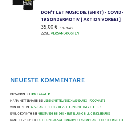
DON'T LET MUSIC DIE (SHIRT) - COVID-
19 SONDERMOTIV [ AKTION VORBEI ]
35,00
€
INKL. MWST.
ZZGL.
VERSANDKOSTEN
NEUESTE KOMMENTARE
DUSSROBIN
BEI
TRÄGER-GALERIE
MARIA METTERMANN
BEI
LEBENSMITTELVERSCHWENDUNG – FOODWASTE
VON TILING
BEI
MISSSTÄNDE BEI DER HERSTELLUNG BILLIGER KLEIDUNG
EMILIO KORINTH
BEI
MISSSTÄNDE BEI DER HERSTELLUNG BILLIGER KLEIDUNG
KANTHOLZ 10X10
BEI
KLEIDUNG AUS ALTERNATIVEN FASERN: HANF, HOLZ ODER MILCH