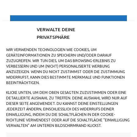
TESTIMONIALS
VERWALTE DEINE
PRIVATSPHÄRE
SCHAUT ECHT GUT AUS UND IST AUCH SICHER INDIVIDUELL UND MAL
WIR VERWENDEN TECHNOLOGIEN WIE COOKIES, UM
WAS ANDERES ALS IMMER NUR DIESE BANDSHIRTS.
GERÄTEINFORMATIONEN ZU SPEICHERN UND/ODER DARAUF
JONAS H.
ZUZUGREIFEN. WIR TUN DIES, UM DAS BROWSING-ERLEBNIS ZU
VERBESSERN UND UM (NICHT) PERSONALISIERTE WERBUNG
ANZUZEIGEN. WENN DU NICHT ZUSTIMMST ODER DIE ZUSTIMMUNG
WIDERRUFST, KANN DIES BESTIMMTE MERKMALE UND FUNKTIONEN
BEEINTRÄCHTIGEN.
KLICKE UNTEN, UM DEM OBEN GESAGTEN ZUZUSTIMMEN ODER EINE
DETAILLIERTE AUSWAHL ZU TREFFEN. DEINE AUSWAHL WIRD NUR AUF
DIESER SEITE ANGEWENDET. DU KANNST DEINE EINSTELLUNGEN
JEDERZEIT ÄNDERN, EINSCHLIESSLICH DES WIDERRUFS DEINER E
INWILLIGUNG, INDEM DU DIE SCHALTFLÄCHEN IN DER COOKIE-R
ICHTLINIE VERWENDEST ODER AUF DIE SCHALTFLÄCHE "EINWILLIGUNG V
ERWALTEN" AM UNTEREN BILDSCHIRMRAND KLICKST.