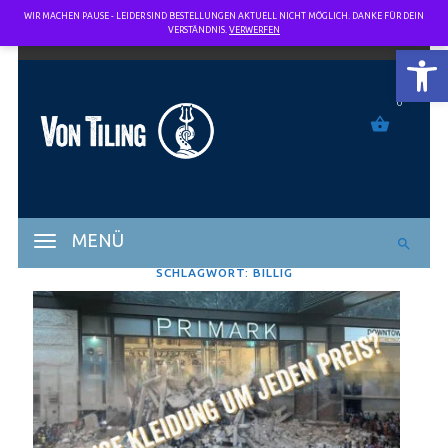
WIR MACHEN PAUSE - LEIDER SIND BESTELLUNGEN AKTUELL NICHT MÖGLICH. DANKE FÜR DEIN
VERSTÄNDNIS.
VERWERFEN
SYMBOL
0
MENÜ
SCHLAGWORT:
BILLIG