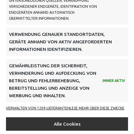
UNTERSCHIEDLICHEN QUELLEN, VERKNÜPFUNG
VERSCHIEDENER ENDGERÄTE, IDENTIFIKATION VON
ENDGERÄTEN ANHAND AUTOMATISCH
VERSANDKOSTENHINWEIS:
ÜBERMITTELTER INFORMATIONEN.
VERWENDUNG GENAUER STANDORTDATEN,
GERÄTE ANHAND VON AKTIV ANGEFORDERTEN
INFORMATIONEN IDENTIFIZIEREN.
NEWSLETTER
GEWÄHRLEISTUNG DER SICHERHEIT,
DANKE, DEINE REGISTRIERUNG WAR ERFOLGREICH! BITTE PRÜFE DEIN E-MAIL-KONTO FÜR
VERHINDERUNG UND AUFDECKUNG VON
DIE BESTÄTIGUNG.
BETRUG UND FEHLERBEHEBUNG,
IMMER AKTIV
BEREITSTELLUNG UND ANZEIGE VON
FOLGE UNS
WERBUNG UND INHALTEN.
INFORMATIONEN
VERWALTEN VON 1209-LIEFERANTEN
LESE MEHR ÜBER DIESE ZWECKE
BEZAHLEN & BESTELLEN
Alle Cookies