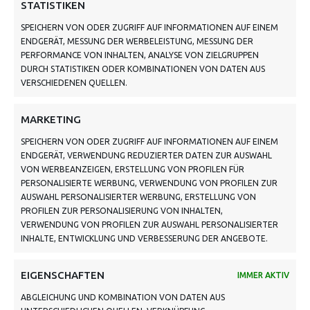
ADRESSE
STATISTIKEN
SPEICHERN VON ODER ZUGRIFF AUF INFORMATIONEN AUF EINEM
VON TILING GMBH
ENDGERÄT, MESSUNG DER WERBELEISTUNG, MESSUNG DER
PERFORMANCE VON INHALTEN, ANALYSE VON ZIELGRUPPEN
BAHNHOFSTRASSE 3, 06268 NEMSDORF-G
DURCH STATISTIKEN ODER KOMBINATIONEN VON DATEN AUS
ÖHRENDORF
VERSCHIEDENEN QUELLEN.
KONTAKT: MO - FR VON 10:00 BIS 18:00
MARKETING
UHR
SPEICHERN VON ODER ZUGRIFF AUF INFORMATIONEN AUF EINEM
INFO@VONTILING.DE
ENDGERÄT, VERWENDUNG REDUZIERTER DATEN ZUR AUSWAHL
VON WERBEANZEIGEN, ERSTELLUNG VON PROFILEN FÜR
PERSONALISIERTE WERBUNG, VERWENDUNG VON PROFILEN ZUR
SCHNELL UND GRÜN VERSENDET:
AUSWAHL PERSONALISIERTER WERBUNG, ERSTELLUNG VON
PROFILEN ZUR PERSONALISIERUNG VON INHALTEN,
VERWENDUNG VON PROFILEN ZUR AUSWAHL PERSONALISIERTER
INHALTE, ENTWICKLUNG UND VERBESSERUNG DER ANGEBOTE.
EIGENSCHAFTEN
IMMER AKTIV
ABGLEICHUNG UND KOMBINATION VON DATEN AUS