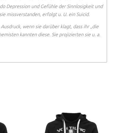
redo Depression und Gefühle der Sinnlosigkeit und
ie missverstanden, erfolgt u. U. ein Suicid.
Ausdruck, wenn sie darüber klagt, dass ihr „die
misten kannten diese. Sie projizierten sie u. a.