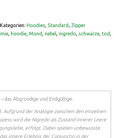
Kategorien:
Hoodies
,
Standard
,
Zipper
emie
,
hoodie
,
Mond
,
nebel
,
nigredo
,
schwärze
,
tod
,
– das Abgründige und Endgültige.
do). Aufgrund der Analogie zwischen den einzelnen
zess wird die Nigredo als Zustand innerer Leere
agungsliebe, erfolgt. Dabei spielen unbewusste
das innere Erlebnis der Coniunctio in der