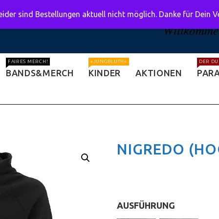
ider sind Bestellungen aktuell nicht möglich. Danke für Dein 
Willkommen
FAIRES MERCH!
»JUNGBLUTH«
DER DU
BANDS&MERCH
KINDER
AKTIONEN
PARA
NIGREDO (HOO
AUSFÜHRUNG
: