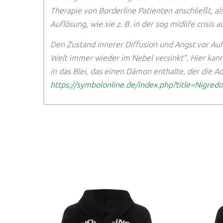
Therapie von Borderline Patienten anschließt, al
Auflösung, wie sie z. B. in der sog midlife crisi
Den Zustand innerer Diffusion und Angst vor Aufl
Welt immer wieder im Nebel versinkt“. Hier kann 
in das Blei, das einen Dämon enthalte, der die 
https://symbolonline.de/index.php?title=Nigredo