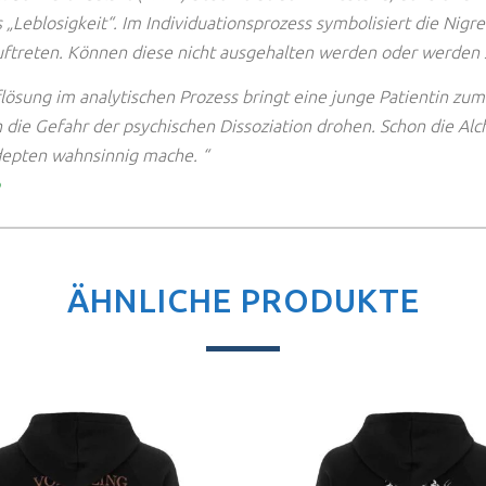
s „Leblosigkeit“. Im Individuationsprozess symbolisiert die Nig
s auftreten. Können diese nicht ausgehalten werden oder werden s
ösung im analytischen Prozess bringt eine junge Patientin zum 
die Gefahr der psychischen Dissoziation drohen. Schon die Alche
Adepten wahnsinnig mache. “
ÄHNLICHE PRODUKTE