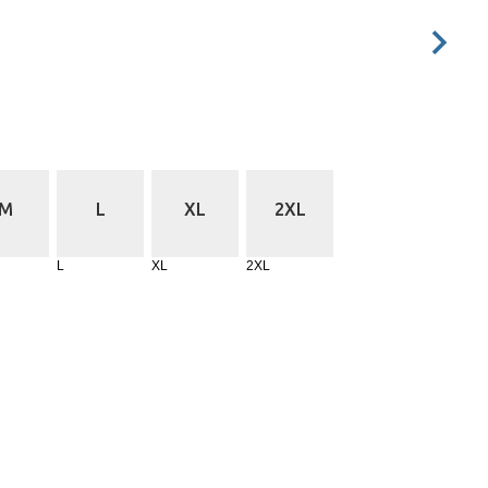
M
L
XL
2XL
L
XL
2XL