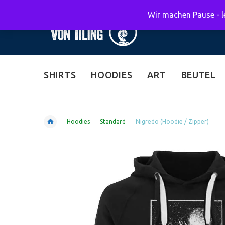
Wir machen Pause - le
SHIRTS
HOODIES
ART
BEUTEL
Hoodies
Standard
Nigredo (Hoodie / Zipper)