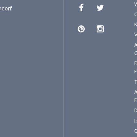
W
ndorf
G
K
V
A
G
F
F
T
A
F
D
I
C