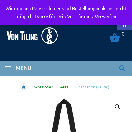
Wir machen Pause - leider sind Bestellungen aktuell nicht
Symbolle
möglich. Danke für Dein Verständnis.
Verwerfen
0
MENÜ
Accessories
Beutel
Hibernation (Beutel)