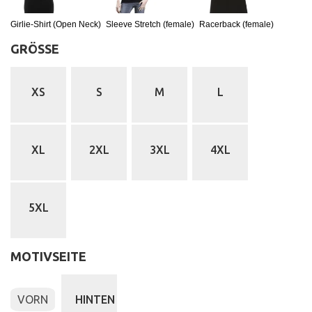
Girlie-Shirt (Open Neck)
Sleeve Stretch (female)
Racerback (female)
GRÖSSE
:
XS
S
M
L
XL
2XL
3XL
4XL
5XL
MOTIVSEITE
:
Vorderseite
VORN
HINTEN