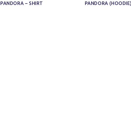
PANDORA – SHIRT
PANDORA (HOODIE
d Schnitt
Ich habe mein Paket
Schaut echt gut
'nen Shirt
[…] bekommen und ich finde
und ist auch sicher indiv
m Schnitt
das Shirt so klasse. Es ist
und mal was anderes 
 kleines
jetzt schon mein neues
immer nur diese Bandsh
)
Lieblings-Oberteil.
Jonas H.
Jacy W.