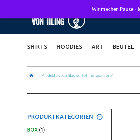
Wir machen Pause - le
SHIRTS
HOODIES
ART
BEUTEL
Produkte verschlagwortet mit „pandore“
PRODUKTKATEGORIEN
BOX
(1)