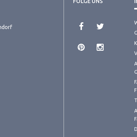
FOLGE UNS
W
ndorf
G
K
V
A
G
F
F
T
A
F
D