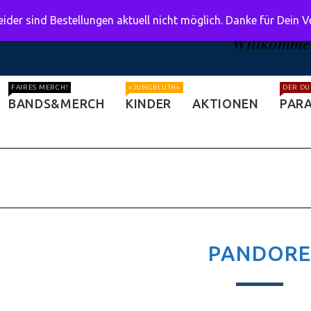
ider sind Bestellungen aktuell nicht möglich. Danke für Dein 
Willkommen
FAIRES MERCH!
»JUNGBLUTH«
DER DU
BANDS&MERCH
KINDER
AKTIONEN
PARA
PANDORE