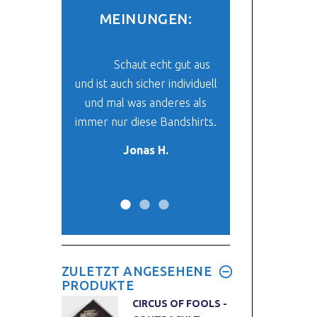
MEINUNGEN:
be mein Paket
Schaut echt gut aus
Der Stoff un
und ich finde
und ist auch sicher individuell
ist super. Das ich 
klasse. Es ist
und mal was anderes als
finde, was mir vo
 mein neues
immer nur diese Bandshirts.
her passt, ist ein
-Oberteil.
Wunder. :
Jonas H.
y W.
Max W.
ZULETZT ANGESEHENE
PRODUKTE
CIRCUS OF FOOLS -