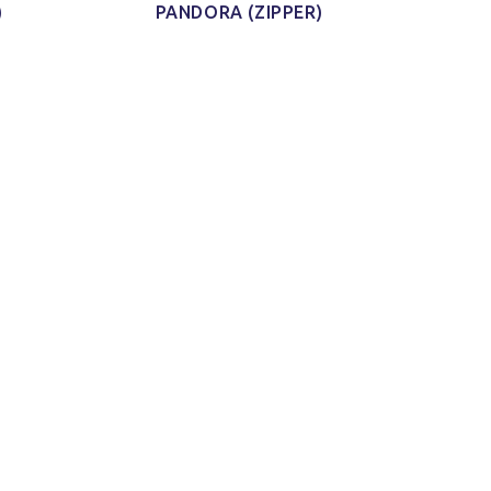
)
PANDORA (ZIPPER)
 aus
iduell
als
irts.