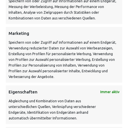
Speichern von oder Zugriff auf Informationen auf einem Endgerät,
Von Tiling GmbH
Messung der Werbeleistung, Messung der Performance von
Bahnhofstraße 3, 06268 Nemsdorf-Göhrendorf
Inhalten, Analyse von Zielgruppen durch Statistiken oder
Kombinationen von Daten aus verschiedenen Quellen.
Kontakt: Mo - Fr von 10:00 bis 18:00 Uhr
info@vontiling.de
Marketing
Speichern von oder Zugriff auf Informationen auf einem Endgerät,
Verwendung reduzierter Daten zur Auswahl von Werbeanzeigen,
Schnell und grün versendet:
Erstellung von Profilen für personalisierte Werbung, Verwendung
von Profilen zur Auswahl personalisierter Werbung, Erstellung von
Profilen zur Personalisierung von Inhalten, Verwendung von
Profilen zur Auswahl personalisierter Inhalte, Entwicklung und
Verbesserung der Angebote.
Eigenschaften
Immer aktiv
Abgleichung und Kombination von Daten aus
unterschiedlichen Quellen, Verknüpfung verschiedener
Endgeräte, Identifikation von Endgeräten anhand
VERSANDKOSTENHINWEIS:
automatisch übermittelter Informationen.