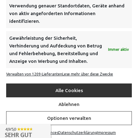
Verwendung genauer Standortdaten, Geräte anhand
von aktiv angeforderten Informationen
identifizieren.
NEWSLETTER
Gewährleistung der Sicherheit,
Verhinderung und Aufdeckung von Betrug
Immer aktiv
Danke, deine Registrierung war erfolgreich! Bitte prüfe
und Fehlerbehebung, Bereitstellung und
dein E-Mail-Konto für die Bestätigung.
Anzeige von Werbung und Inhalten.
Verwalten von 1209-Lieferanten
Lese mehr über diese Zwecke
FOLGE UNS
Alle Cookies
INFORMATIONEN
Ablehnen
BEZAHLEN & BESTELLEN
Optionen verwalten
Opt-out preferences
Datenschutzerklärung
Impressum