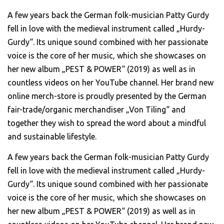
Schaut echt gut aus
A few years back the German folk-musician Patty Gurdy
und ist auch sicher
fell in love with the medieval instrument called „Hurdy-
dividuell und mal was
Gurdy“. Its unique sound combined with her passionate
deres als immer nur
voice is the core of her music, which she showcases on
diese Bandshirts.
her new album „PEST & POWER“ (2019) as well as in
countless videos on her YouTube channel. Her brand new
Jonas H.
online merch-store is proudly presented by the German
fair-trade/organic merchandiser „Von Tiling“ and
together they wish to spread the word about a mindful
and sustainable lifestyle.
A few years back the German folk-musician Patty Gurdy
fell in love with the medieval instrument called „Hurdy-
Gurdy“. Its unique sound combined with her passionate
voice is the core of her music, which she showcases on
her new album „PEST & POWER“ (2019) as well as in