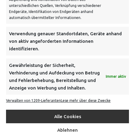
unterschiedlichen Quellen, Verknüpfung verschiedener
Endgeräte, Identifikation von Endgeräten anhand
automatisch übermittelter Informationen.
Verwendung genauer Standortdaten, Geräte anhand
NEWSLETTER
von aktiv angeforderten Informationen
identifizieren.
Danke, deine Registrierung war erfolgreich! Bitte prüfe
dein E-Mail-Konto für die Bestätigung.
Gewährleistung der Sicherheit,
Verhinderung und Aufdeckung von Betrug
FOLGE UNS
Immer aktiv
und Fehlerbehebung, Bereitstellung und
Anzeige von Werbung und Inhalten.
INFORMATIONEN
Verwalten von 1209-Lieferanten
Lese mehr über diese Zwecke
BEZAHLEN & BESTELLEN
Alle Cookies
Ablehnen