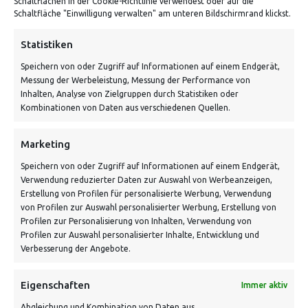
Schaltflächen in der Cookie-Richtlinie verwendest oder auf die
Von Tiling GmbH
Schaltfläche "Einwilligung verwalten" am unteren Bildschirmrand klickst.
Bahnhofstraße 3, 06268 Nemsdorf-Göhrendorf
Statistiken
Kontakt: Mo - Fr von 10:00 bis 18:00 Uhr
Speichern von oder Zugriff auf Informationen auf einem Endgerät,
info@vontiling.de
Messung der Werbeleistung, Messung der Performance von
Inhalten, Analyse von Zielgruppen durch Statistiken oder
Kombinationen von Daten aus verschiedenen Quellen.
Schnell und grün versendet:
Marketing
Speichern von oder Zugriff auf Informationen auf einem Endgerät,
Verwendung reduzierter Daten zur Auswahl von Werbeanzeigen,
Erstellung von Profilen für personalisierte Werbung, Verwendung
von Profilen zur Auswahl personalisierter Werbung, Erstellung von
Profilen zur Personalisierung von Inhalten, Verwendung von
Profilen zur Auswahl personalisierter Inhalte, Entwicklung und
Verbesserung der Angebote.
VERSANDKOSTENHINWEIS:
Eigenschaften
Immer aktiv
Abgleichung und Kombination von Daten aus